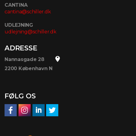
CANTINA
cantina@schiller.dk
UDLEJNING
udlejning@schiller.dk
ADRESSE
Nannasgade 28
2200 København N
FØLG OS